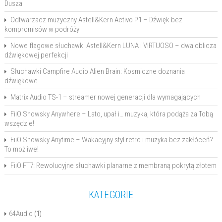
Dusza
Odtwarzacz muzyczny Astell&Kern Activo P1 – Dźwięk bez
kompromisów w podróży
Nowe flagowe słuchawki Astell&Kern LUNA i VIRTUOSO – dwa oblicza
dźwiękowej perfekcji
Słuchawki Campfire Audio Alien Brain: Kosmiczne doznania
dźwiękowe
Matrix Audio TS-1 – streamer nowej generacji dla wymagających
FiiO Snowsky Anywhere – Lato, upał i… muzyka, która podąża za Tobą
wszędzie!
FiiO Snowsky Anytime – Wakacyjny styl retro i muzyka bez zakłóceń?
To możliwe!
FiiO FT7: Rewolucyjne słuchawki planarne z membraną pokrytą złotem
KATEGORIE
64Audio
(1)