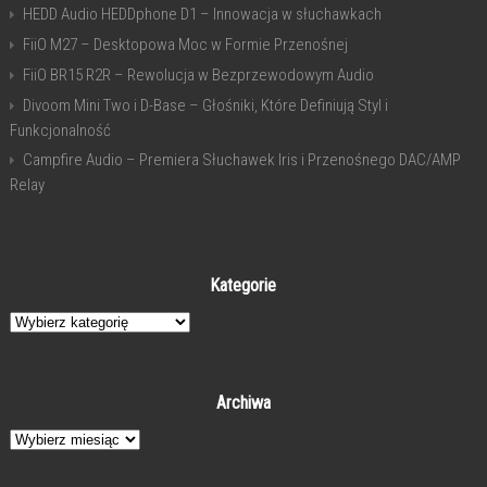
HEDD Audio HEDDphone D1 – Innowacja w słuchawkach
FiiO M27 – Desktopowa Moc w Formie Przenośnej
FiiO BR15 R2R – Rewolucja w Bezprzewodowym Audio
Divoom Mini Two i D-Base – Głośniki, Które Definiują Styl i
Funkcjonalność
Campfire Audio – Premiera Słuchawek Iris i Przenośnego DAC/AMP
Relay
Kategorie
Kategorie
Archiwa
Archiwa