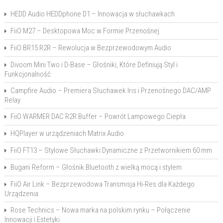
HEDD Audio HEDDphone D1 – Innowacja w słuchawkach
FiiO M27 – Desktopowa Moc w Formie Przenośnej
FiiO BR15 R2R – Rewolucja w Bezprzewodowym Audio
Divoom Mini Two i D-Base – Głośniki, Które Definiują Styl i
Funkcjonalność
Campfire Audio – Premiera Słuchawek Iris i Przenośnego DAC/AMP
Relay
FiiO WARMER DAC R2R Buffer – Powrót Lampowego Ciepła
HQPlayer w urządzeniach Matrix Audio
FiiO FT13 – Stylowe Słuchawki Dynamiczne z Przetwornikiem 60 mm
Bugani Reform – Głośnik Bluetooth z wielką mocą i stylem
FiiO Air Link – Bezprzewodowa Transmisja Hi-Res dla Każdego
Urządzenia
Rose Technics – Nowa marka na polskim rynku – Połączenie
Innowacji i Estetyki