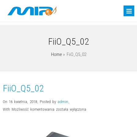
FiiO_Q5_02
Home
»
FiiO_Q5_02
FiiO_Q5_02
On 16 kwietnia, 2018
,
Posted by
admin
,
FiiO_Q5_02
With
Możliwość komentowania
została wyłączona