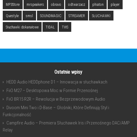
MP3Store
mrspeakers
obravo
odtwarzacz
phiaton
player
Questyle
smsl
SOUNDMAGIC
STREAMER
SŁUCHAWKI
Słuchawki dokanałowe
TIDAL
TWS
Ostatnie wpisy
HEDD Audio HEDDphone D1 – Innowacja w słuchawkach
FiiO M27 – Desktopowa Moc w Formie Przenośnej
FiiO BR15 R2R – Rewolucja w Bezprzewodowym Audio
Divoom Mini Two i D-Base – Głośniki, Które Definiują Styl i
Funkcjonalność
Campfire Audio – Premiera Słuchawek Iris i Przenośnego DAC/AMP
Relay