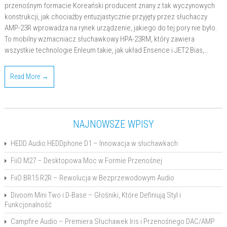
przenośnym formacie Koreański producent znany z tak wyczynowych
konstrukcji, jak chociażby entuzjastycznie przyjęty przez słuchaczy
AMP-23R wprowadza na rynek urządzenie, jakiego do tej pory nie było.
To mobilny wzmacniacz słuchawkowy HPA-23RM, który zawiera
wszystkie technologie Enleum takie, jak układ Ensence i JET2 Bias,…
Read More →
NAJNOWSZE WPISY
HEDD Audio HEDDphone D1 – Innowacja w słuchawkach
FiiO M27 – Desktopowa Moc w Formie Przenośnej
FiiO BR15 R2R – Rewolucja w Bezprzewodowym Audio
Divoom Mini Two i D-Base – Głośniki, Które Definiują Styl i
Funkcjonalność
Campfire Audio – Premiera Słuchawek Iris i Przenośnego DAC/AMP