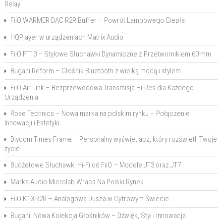
Relay
FiiO WARMER DAC R2R Buffer – Powrót Lampowego Ciepła
HQPlayer w urządzeniach Matrix Audio
FiiO FT13 – Stylowe Słuchawki Dynamiczne z Przetwornikiem 60 mm
Bugani Reform – Głośnik Bluetooth z wielką mocą i stylem
FiiO Air Link – Bezprzewodowa Transmisja Hi-Res dla Każdego
Urządzenia
Rose Technics – Nowa marka na polskim rynku – Połączenie
Innowacji i Estetyki
Divoom Times Frame – Personalny wyświetlacz, który rozświetli Twoje
życie
Budżetowe Słuchawki Hi-Fi od FiiO – Modele JT3 oraz JT7
Marka Audio Microlab Wraca Na Polski Rynek
FiiO K13 R2R – Analogowa Dusza w Cyfrowym Świecie
Bugani: Nowa Kolekcja Głośników – Dźwięk, Styl i Innowacja