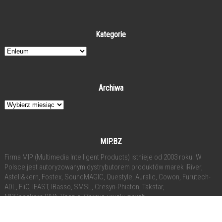
Kategorie
Kategorie
Archiwa
Archiwa
MIP.BZ
Firma MIP (Multimedia Intelligent Products) istnieje od 2003 roku. W
Polsce jest autoryzowanym dystrybutorem produktów marek iRiver,
Astell&kern, Fostex, SoundMAGIC, Questyle, Auralic, Cowon, Furutech-
ADL, FiiO, IEAST, IBasso, SMSL, Cresyn-Phiaton, Takstar,
MRSpeakers,RIVA, Vsonic, Obravo i wielu innych.