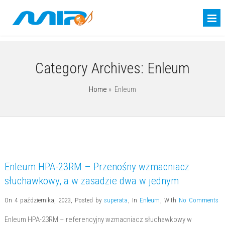
Category Archives:
Enleum
Home
» Enleum
Enleum HPA-23RM – Przenośny wzmacniacz
słuchawkowy, a w zasadzie dwa w jednym
On 4 października, 2023
,
Posted by
superata
,
In
Enleum
,
With
No Comments
Enleum HPA-23RM – referencyjny wzmacniacz słuchawkowy w