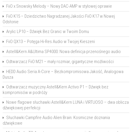
FiiO x Snowsky Melody – Nowy DAC-AMP w stylowej oprawie
FiiO K15 – Dziedzictwo Nagradzanej Jakości FiiO K17 w Nowej
Odsłonie
Arylic LP10 – Dźwięk Bez Granic w Twoim Domu
FiiO QX13 – Potęga Hi-Res Audio w Twojej Kieszeni
Astell&Kern A&Ultima SP4000: Nowa definicja przenośnego audio
Odtwarzacz FiiO M21 – mały rozmiar, gigantyczne możliwości
HEDD Audio Seria A-Core – Bezkompromisowa Jakość, Analogowa
Dusza
Odtwarzacz muzyczny Astell&Kern Activo P1 – Dźwięk bez
kompromisów w podróży
Nowe flagowe słuchawki Astell&Kern LUNA i VIRTUOSO – dwa oblicza
dźwiękowej perfekcji
Słuchawki Campfire Audio Alien Brain: Kosmiczne doznania
dźwiękowe