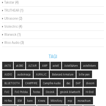
Takstar
(4)
TRUTHEAR
(1)
Ultrasone
(2)
Violectric
(4)
Warwick
(1)
Woo Audio
(3)
TAGI
AK70
ak380
ALTAIR
AMP
astell
Astell&Kern
astellnkern
AUDIO
audiokracja
AURALIC
Balanced Armature
billie jean
BLUETOOTH
CAMPFIRE
Campfire Audio
dac
DAP
divoom
FiiO
FiiO Polska
fostex
Głośnik
głośnik bluetooth
Hi-End
Hi-Res
IEM
kann
Kinera
Mikrofony
mip
monachium