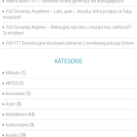
Matrix Audio TS-1 – streamer nowej generacji dla wymagających
FiiO Snowsky Anywhere – Lato, upał i… muzyka, która podąża za Tobą
wszędzie!
FiiO Snowsky Anytime – Wakacyjny styl retro i muzyka bez zakłóceń?
To możliwe!
FiiO FT7: Rewolucyjne słuchawki planarne z membraną pokrytą złotem
KATEGORIE
64Audio
(1)
ABYSS
(1)
Acoustune
(1)
Arylic
(3)
Astell&Kern
(43)
Audioengine
(3)
Auralic
(19)