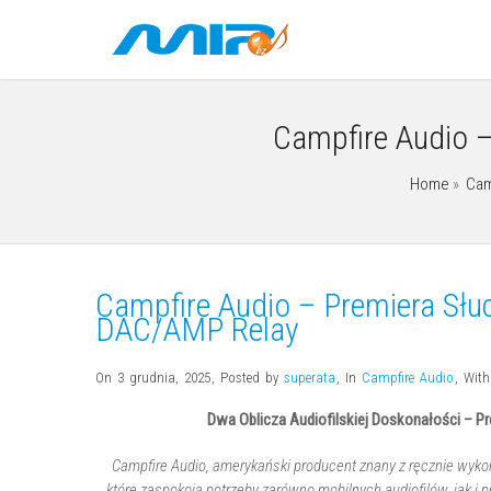
Campfire Audio 
Home
»
Cam
Campfire Audio – Premiera Słu
DAC/AMP Relay
On 3 grudnia, 2025
,
Posted by
superata
,
In
Campfire Audio
,
Wit
Dwa Oblicza Audiofilskiej Doskonałości – P
Campfire Audio, amerykański producent znany z ręcznie wyko
które zaspokoją potrzeby zarówno mobilnych audiofilów, jak i 