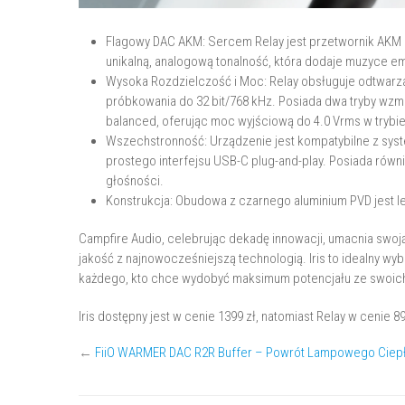
Flagowy DAC AKM: Sercem Relay jest przetwornik AKM 
unikalną, analogową tonalność, która dodaje muzyce 
Wysoka Rozdzielczość i Moc: Relay obsługuje odtwarza
próbkowania do 32 bit/768 kHz. Posiada dwa tryby wzm
balanced, oferując moc wyjściową do 4.0 Vrms w tryb
Wszechstronność: Urządzenie jest kompatybilne z syst
prostego interfejsu USB-C plug-and-play. Posiada równi
głośności.
Konstrukcja: Obudowa z czarnego aluminium PVD jest lekk
Campfire Audio, celebrując dekadę innowacji, umacnia swoją 
jakość z najnowocześniejszą technologią. Iris to idealny wy
każdego, kto chce wydobyć maksimum potencjału ze swoic
Iris dostępny jest w cenie 1399 zł, natomiast Relay w cenie 89
←
FiiO WARMER DAC R2R Buffer – Powrót Lampowego Ciep