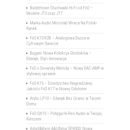
Budżetowe Słuchawki Hi-Fi od FiiO –
Modele JT3 oraz JT7
Marka Audio Microlab Wraca Na Polski
Rynek
FiiO K13 R2R – Analogowa Dusza w
Cyfrowym Świecie
Bugani: Nowa Kolekcja Głośników –
Dźwięk, Styl i Innowacja
FiiO x Snowsky Melody – Nowy DAC-AMP w
stylowej oprawie
FiiO K15 – Dziedzictwo Nagradzanej
Jakości FiiO K17 w Nowej Odsłonie
Arylic LP10 – Dźwięk Bez Granic w Twoim
Domu
FiiO QX13 – Potęga Hi-Res Audio w Twojej
Kieszeni
Astell&Kern A&Ultima SP4000: Nowa