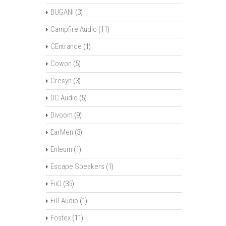
BUGANI
(3)
Campfire Audio
(11)
CEntrance
(1)
Cowon
(5)
Cresyn
(3)
DC Audio
(5)
Divoom
(9)
EarMen
(3)
Enleum
(1)
Escape Speakers
(1)
FiiO
(35)
FiR Audio
(1)
Fostex
(11)