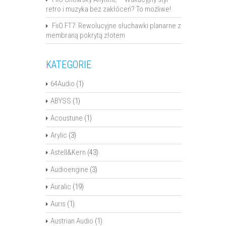
retro i muzyka bez zakłóceń? To możliwe!
FiiO FT7: Rewolucyjne słuchawki planarne z
membraną pokrytą złotem
KATEGORIE
64Audio
(1)
ABYSS
(1)
Acoustune
(1)
Arylic
(3)
Astell&Kern
(43)
Audioengine
(3)
Auralic
(19)
Auris
(1)
Austrian Audio
(1)