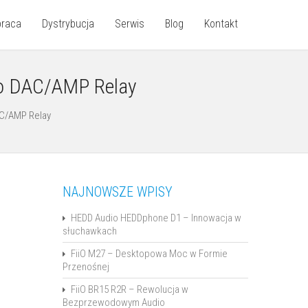
praca
Dystrybucja
Serwis
Blog
Kontakt
go DAC/AMP Relay
AC/AMP Relay
NAJNOWSZE WPISY
HEDD Audio HEDDphone D1 – Innowacja w
słuchawkach
FiiO M27 – Desktopowa Moc w Formie
Przenośnej
FiiO BR15 R2R – Rewolucja w
Bezprzewodowym Audio