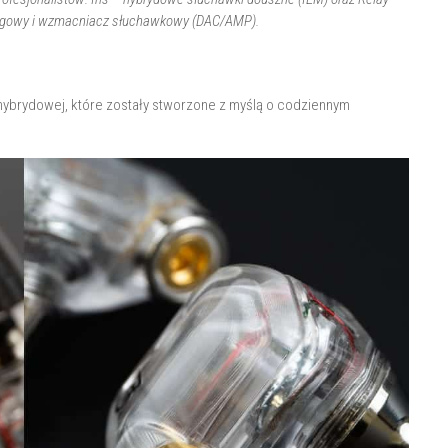
logowy i wzmacniacz słuchawkowy (DAC/AMP).
 hybrydowej, które zostały stworzone z myślą o codziennym