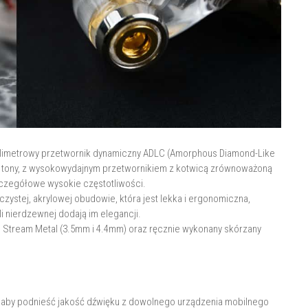
milimetrowy przetwornik dynamiczny ADLC (Amorphous Diamond-Like
ie tony, z wysokowydajnym przetwornikiem z kotwicą zrównoważoną
zczegółowe wysokie częstotliwości.
ystej, akrylowej obudowie, która jest lekka i ergonomiczna,
 nierdzewnej dodają im elegancji.
e Stream Metal (3.5mm i 4.4mm) oraz ręcznie wykonany skórzany
, aby podnieść jakość dźwięku z dowolnego urządzenia mobilnego