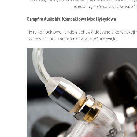
przenośny przetwornik cyfrowo-ana
Campfire Audio Iris: Kompaktowa Moc Hybrydowa
Iris to kompaktowe, lekkie słuchawki douszne o konstrukcji
użytkowaniu bez kompromisów w jakości dźwięku.