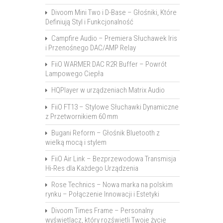
Divoom Mini Two i D-Base – Głośniki, Które
Definiują Styl i Funkcjonalność
Campfire Audio – Premiera Słuchawek Iris
i Przenośnego DAC/AMP Relay
FiiO WARMER DAC R2R Buffer – Powrót
Lampowego Ciepła
HQPlayer w urządzeniach Matrix Audio
FiiO FT13 – Stylowe Słuchawki Dynamiczne
z Przetwornikiem 60 mm
Bugani Reform – Głośnik Bluetooth z
wielką mocą i stylem
FiiO Air Link – Bezprzewodowa Transmisja
Hi-Res dla Każdego Urządzenia
Rose Technics – Nowa marka na polskim
rynku – Połączenie Innowacji i Estetyki
Divoom Times Frame – Personalny
wyświetlacz, który rozświetli Twoje życie