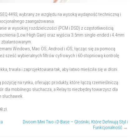
SEQ 4493, wybrany ze względu na wysoką wydajność techniczną i
emocjonalnego zaangażowania.
nie w wysokiej rozdzielczości (PCM i DSD) z częstotliwością
ocnienia (Low/High Gain) oraz wyjścia 3.5mm single-ended i 4.4mm
ie zbalansowanym.
emami Windows, Mac OS, Android i iOS, łącząc się za pomocą
eż sześć wybieralnych filtrów cyfrowych i 60-stopniową kontrolę
a, trwała i zaprojektowana tak, aby łatwo mieściła się w dłoni.
pozycję na rynku, oferując produkty, które łączą rzemieślniczą
bór dla mobilnego słuchacza, a Relay to niezbędny towarzysz dla
h słuchawek.
8 zł.
ła
Divoom Mini Two i D-Base – Głośniki, Które Definiują Styl i
Funkcjonalność
→