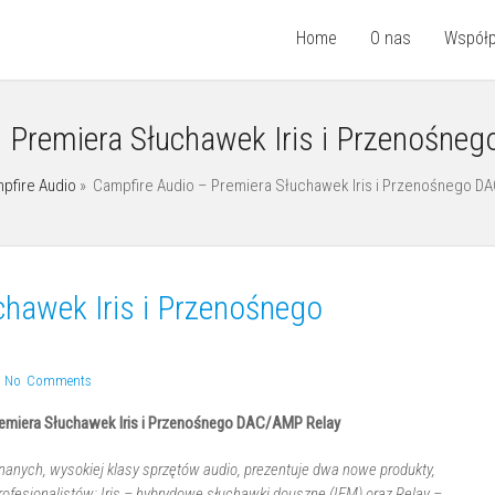
Home
O nas
Współ
– Premiera Słuchawek Iris i Przenośne
pfire Audio
»
Campfire Audio – Premiera Słuchawek Iris i Przenośnego D
chawek Iris i Przenośnego
h
No Comments
remiera Słuchawek Iris i Przenośnego DAC/AMP Relay
nanych, wysokiej klasy sprzętów audio, prezentuje dwa nowe produkty,
profesjonalistów: Iris – hybrydowe słuchawki douszne (IEM) oraz Relay –