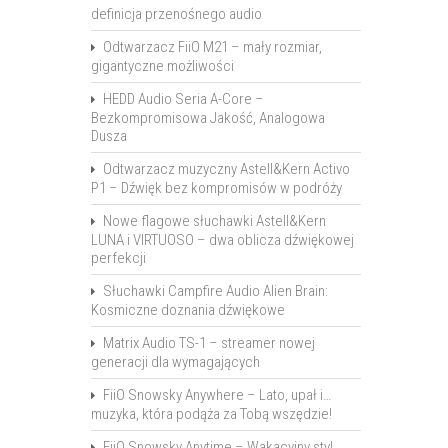
definicja przenośnego audio
Odtwarzacz FiiO M21 – mały rozmiar,
gigantyczne możliwości
HEDD Audio Seria A-Core –
Bezkompromisowa Jakość, Analogowa
Dusza
Odtwarzacz muzyczny Astell&Kern Activo
P1 – Dźwięk bez kompromisów w podróży
Nowe flagowe słuchawki Astell&Kern
LUNA i VIRTUOSO – dwa oblicza dźwiękowej
perfekcji
Słuchawki Campfire Audio Alien Brain:
Kosmiczne doznania dźwiękowe
Matrix Audio TS-1 – streamer nowej
generacji dla wymagających
FiiO Snowsky Anywhere – Lato, upał i…
muzyka, która podąża za Tobą wszędzie!
FiiO Snowsky Anytime – Wakacyjny styl