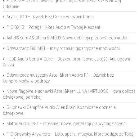
FiiO K15 – Dziedzictwo Nagradzanej Jakości FiiO K17 w Nowej
Odsłonie
Arylic LP10 – Dźwięk Bez Granic w Twoim Domu
FiiO QX13 – Potęga Hi-Res Audio w Twojej Kieszeni
Astell&Kern A&Ultima SP4000: Nowa definicja przenośnego audio
Odtwarzacz FiiO M21 – mały rozmiar, gigantyczne możliwości
HEDD Audio Seria A-Core – Bezkompromisowa Jakość, Analogowa
Dusza
Odtwarzacz muzyczny Astell&Kern Activo P1 – Dźwięk bez
kompromisów w podróży
Nowe flagowe słuchawki Astell&Kern LUNA i VIRTUOSO – dwa oblicza
dźwiękowej perfekcji
Słuchawki Campfire Audio Alien Brain: Kosmiczne doznania
dźwiękowe
Matrix Audio TS-1 – streamer nowej generacji dla wymagających
FiiO Snowsky Anywhere – Lato, upał i… muzyka, która podąża za Tobą