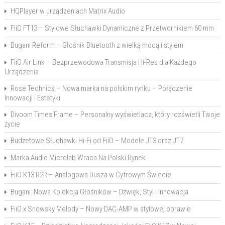
HQPlayer w urządzeniach Matrix Audio
FiiO FT13 – Stylowe Słuchawki Dynamiczne z Przetwornikiem 60 mm
Bugani Reform – Głośnik Bluetooth z wielką mocą i stylem
FiiO Air Link – Bezprzewodowa Transmisja Hi-Res dla Każdego
Urządzenia
Rose Technics – Nowa marka na polskim rynku – Połączenie
Innowacji i Estetyki
Divoom Times Frame – Personalny wyświetlacz, który rozświetli Twoje
życie
Budżetowe Słuchawki Hi-Fi od FiiO – Modele JT3 oraz JT7
Marka Audio Microlab Wraca Na Polski Rynek
FiiO K13 R2R – Analogowa Dusza w Cyfrowym Świecie
Bugani: Nowa Kolekcja Głośników – Dźwięk, Styl i Innowacja
FiiO x Snowsky Melody – Nowy DAC-AMP w stylowej oprawie