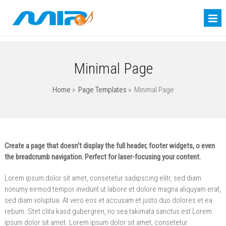
Minimal Page
Home
»
Page Templates
»
Minimal Page
Create a page that doesn’t display the full header, footer widgets, o even
the breadcrumb navigation. Perfect for laser-focusing your content.
Lorem ipsum dolor sit amet, consetetur sadipscing elitr, sed diam
nonumy eirmod tempor invidunt ut labore et dolore magna aliquyam erat,
sed diam voluptua. At vero eos et accusam et justo duo dolores et ea
rebum. Stet clita kasd gubergren, no sea takimata sanctus est Lorem
ipsum dolor sit amet. Lorem ipsum dolor sit amet, consetetur