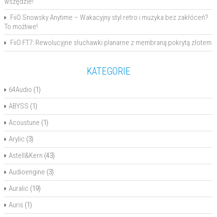
wszędzie!
FiiO Snowsky Anytime – Wakacyjny styl retro i muzyka bez zakłóceń?
To możliwe!
FiiO FT7: Rewolucyjne słuchawki planarne z membraną pokrytą złotem
KATEGORIE
64Audio
(1)
ABYSS
(1)
Acoustune
(1)
Arylic
(3)
Astell&Kern
(43)
Audioengine
(3)
Auralic
(19)
Auris
(1)