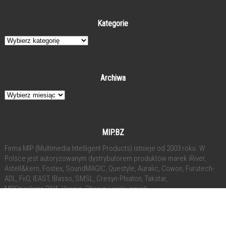
Kategorie
Kategorie
Archiwa
Archiwa
MIP.BZ
Firma MIP (Multimedia Intelligent Products) istnieje od 2003 roku. W
Polsce jest autoryzowanym dystrybutorem produktów marek iRiver,
Astell&kern, Fostex, SoundMAGIC, Questyle, Auralic, Cowon, Furutech-
ADL, FiiO, IEAST, IBasso, SMSL, Cresyn-Phiaton, Takstar,
MRSpeakers,RIVA, Vsonic, Obravo i wielu innych.
ⓒ Powered by Multimedia Intelligent Products | 2017-2026