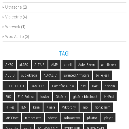
Ultrasone
(2)
Violectric
(4)
Warwick
(1)
Woo Audio
(3)
TAGI
AK70
ak380
ALTAIR
AMP
astell
Astell&Kern
astellnkern
AUDIO
audiokracja
AURALIC
Balanced Armature
billie jean
BLUETOOTH
CAMPFIRE
Campfire Audio
dac
DAP
divoom
FiiO
FiiO Polska
fostex
Głośnik
głośnik bluetooth
Hi-End
Hi-Res
IEM
kann
Kinera
Mikrofony
mip
monachium
MP3Store
mrspeakers
obravo
odtwarzacz
phiaton
player
Questyle
smsl
SOUNDMAGIC
STREAMER
SŁUCHAWKI