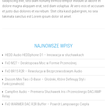
sadipscing elitr, sed diam nonumy eirmod tempor invidunt ut labore et
dolore magna aliquyam erat, sed diam voluptua. At vero eos et accusam
et justo duo dolores et ea rebum. Stet clita kasd gubergren, no sea
takimata sanctus est Lorem ipsum dolor sit amet.
NAJNOWSZE WPISY
HEDD Audio HEDDphone D1 – Innowacja w słuchawkach
FiiO M27 – Desktopowa Moc w Formie Przenośnej
FiiO BR15 R2R – Rewolucja w Bezprzewodowym Audio
Divoom Mini Two i D-Base – Głośniki, Które Definiują Styl i
Funkcjonalność
Campfire Audio – Premiera Słuchawek Iris i Przenośnego DAC/AMP
Relay
FiiO WARMER DAC R2R Buffer – Powrót Lampowego Ciepła