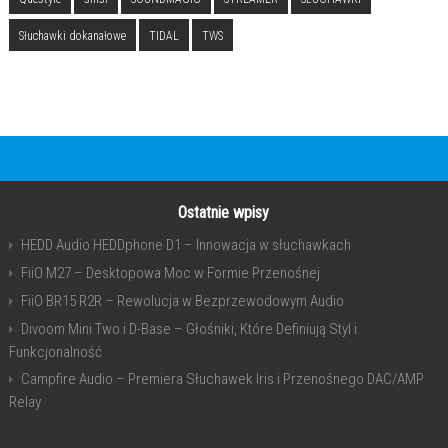
Słuchawki dokanałowe
TIDAL
TWS
Ostatnie wpisy
HEDD Audio HEDDphone D1 – Innowacja w słuchawkach
FiiO M27 – Desktopowa Moc w Formie Przenośnej
FiiO BR15 R2R – Rewolucja w Bezprzewodowym Audio
Divoom Mini Two i D-Base – Głośniki, Które Definiują Styl i
Funkcjonalność
Campfire Audio – Premiera Słuchawek Iris i Przenośnego DAC/AMP
Relay