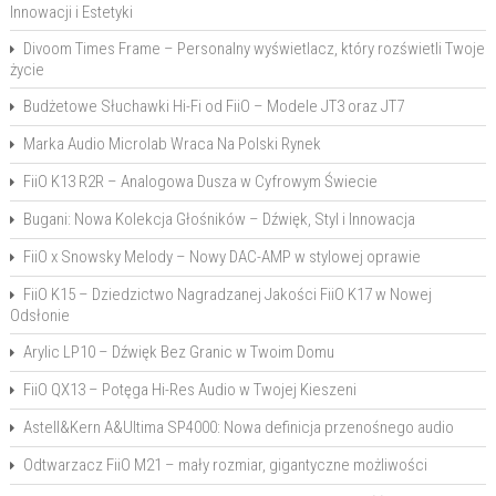
Innowacji i Estetyki
Divoom Times Frame – Personalny wyświetlacz, który rozświetli Twoje
życie
Budżetowe Słuchawki Hi-Fi od FiiO – Modele JT3 oraz JT7
Marka Audio Microlab Wraca Na Polski Rynek
FiiO K13 R2R – Analogowa Dusza w Cyfrowym Świecie
Bugani: Nowa Kolekcja Głośników – Dźwięk, Styl i Innowacja
FiiO x Snowsky Melody – Nowy DAC-AMP w stylowej oprawie
FiiO K15 – Dziedzictwo Nagradzanej Jakości FiiO K17 w Nowej
Odsłonie
Arylic LP10 – Dźwięk Bez Granic w Twoim Domu
FiiO QX13 – Potęga Hi-Res Audio w Twojej Kieszeni
Astell&Kern A&Ultima SP4000: Nowa definicja przenośnego audio
Odtwarzacz FiiO M21 – mały rozmiar, gigantyczne możliwości