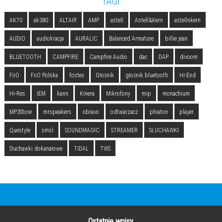
TAGI
AK70
ak380
ALTAIR
AMP
astell
Astell&Kern
astellnkern
AUDIO
audiokracja
AURALIC
Balanced Armature
billie jean
BLUETOOTH
CAMPFIRE
Campfire Audio
dac
DAP
divoom
FiiO
FiiO Polska
fostex
Głośnik
głośnik bluetooth
Hi-End
Hi-Res
IEM
kann
Kinera
Mikrofony
mip
monachium
MP3Store
mrspeakers
obravo
odtwarzacz
phiaton
player
Questyle
smsl
SOUNDMAGIC
STREAMER
SŁUCHAWKI
Słuchawki dokanałowe
TIDAL
TWS
Ostatnie wpisy