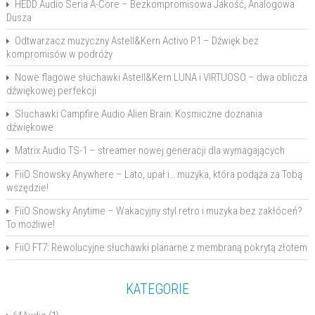
HEDD Audio Seria A-Core – Bezkompromisowa Jakość, Analogowa
Dusza
Odtwarzacz muzyczny Astell&Kern Activo P1 – Dźwięk bez
kompromisów w podróży
Nowe flagowe słuchawki Astell&Kern LUNA i VIRTUOSO – dwa oblicza
dźwiękowej perfekcji
Słuchawki Campfire Audio Alien Brain: Kosmiczne doznania
dźwiękowe
Matrix Audio TS-1 – streamer nowej generacji dla wymagających
FiiO Snowsky Anywhere – Lato, upał i… muzyka, która podąża za Tobą
wszędzie!
FiiO Snowsky Anytime – Wakacyjny styl retro i muzyka bez zakłóceń?
To możliwe!
FiiO FT7: Rewolucyjne słuchawki planarne z membraną pokrytą złotem
KATEGORIE