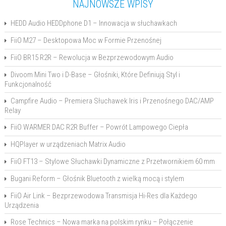
NAJNOWSZE WPISY
HEDD Audio HEDDphone D1 – Innowacja w słuchawkach
FiiO M27 – Desktopowa Moc w Formie Przenośnej
FiiO BR15 R2R – Rewolucja w Bezprzewodowym Audio
Divoom Mini Two i D-Base – Głośniki, Które Definiują Styl i
Funkcjonalność
Campfire Audio – Premiera Słuchawek Iris i Przenośnego DAC/AMP
Relay
FiiO WARMER DAC R2R Buffer – Powrót Lampowego Ciepła
HQPlayer w urządzeniach Matrix Audio
FiiO FT13 – Stylowe Słuchawki Dynamiczne z Przetwornikiem 60 mm
Bugani Reform – Głośnik Bluetooth z wielką mocą i stylem
FiiO Air Link – Bezprzewodowa Transmisja Hi-Res dla Każdego
Urządzenia
Rose Technics – Nowa marka na polskim rynku – Połączenie