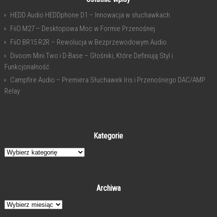
HEDD Audio HEDDphone D1 – Innowacja w słuchawkach
FiiO M27 – Desktopowa Moc w Formie Przenośnej
FiiO BR15 R2R – Rewolucja w Bezprzewodowym Audio
Divoom Mini Two i D-Base – Głośniki, Które Definiują Styl i
Funkcjonalność
Campfire Audio – Premiera Słuchawek Iris i Przenośnego DAC/AMP
Relay
Kategorie
Kategorie
Archiwa
Archiwa