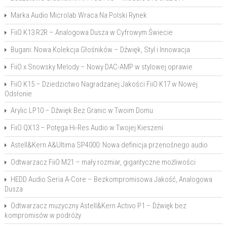
Marka Audio Microlab Wraca Na Polski Rynek
FiiO K13 R2R – Analogowa Dusza w Cyfrowym Świecie
Bugani: Nowa Kolekcja Głośników – Dźwięk, Styl i Innowacja
FiiO x Snowsky Melody – Nowy DAC-AMP w stylowej oprawie
FiiO K15 – Dziedzictwo Nagradzanej Jakości FiiO K17 w Nowej
Odsłonie
Arylic LP10 – Dźwięk Bez Granic w Twoim Domu
FiiO QX13 – Potęga Hi-Res Audio w Twojej Kieszeni
Astell&Kern A&Ultima SP4000: Nowa definicja przenośnego audio
Odtwarzacz FiiO M21 – mały rozmiar, gigantyczne możliwości
HEDD Audio Seria A-Core – Bezkompromisowa Jakość, Analogowa
Dusza
Odtwarzacz muzyczny Astell&Kern Activo P1 – Dźwięk bez
kompromisów w podróży