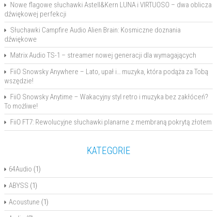
Nowe flagowe słuchawki Astell&Kern LUNA i VIRTUOSO – dwa oblicza
dźwiękowej perfekcji
Słuchawki Campfire Audio Alien Brain: Kosmiczne doznania
dźwiękowe
Matrix Audio TS-1 – streamer nowej generacji dla wymagających
FiiO Snowsky Anywhere – Lato, upał i… muzyka, która podąża za Tobą
wszędzie!
FiiO Snowsky Anytime – Wakacyjny styl retro i muzyka bez zakłóceń?
To możliwe!
FiiO FT7: Rewolucyjne słuchawki planarne z membraną pokrytą złotem
KATEGORIE
64Audio
(1)
ABYSS
(1)
Acoustune
(1)