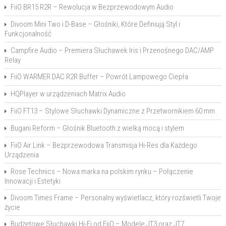
FiiO BR15 R2R – Rewolucja w Bezprzewodowym Audio
Divoom Mini Two i D-Base – Głośniki, Które Definiują Styl i
Funkcjonalność
Campfire Audio – Premiera Słuchawek Iris i Przenośnego DAC/AMP
Relay
FiiO WARMER DAC R2R Buffer – Powrót Lampowego Ciepła
HQPlayer w urządzeniach Matrix Audio
FiiO FT13 – Stylowe Słuchawki Dynamiczne z Przetwornikiem 60 mm
Bugani Reform – Głośnik Bluetooth z wielką mocą i stylem
FiiO Air Link – Bezprzewodowa Transmisja Hi-Res dla Każdego
Urządzenia
Rose Technics – Nowa marka na polskim rynku – Połączenie
Innowacji i Estetyki
Divoom Times Frame – Personalny wyświetlacz, który rozświetli Twoje
życie
Budżetowe Słuchawki Hi-Fi od FiiO – Modele JT3 oraz JT7