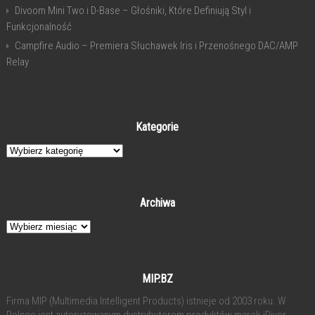
Divoom Mini Two i D-Base – Głośniki, Które Definiują Styl i
Funkcjonalność
Campfire Audio – Premiera Słuchawek Iris i Przenośnego DAC/AMP
Relay
Kategorie
Kategorie
Archiwa
Archiwa
MIP.BZ
Firma MIP (Multimedia Intelligent Products) istnieje od 2003 roku. W