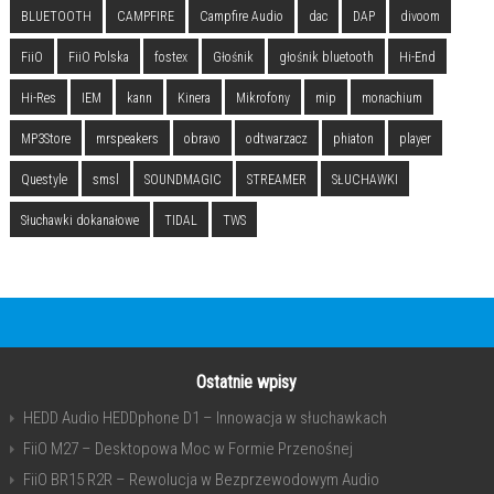
BLUETOOTH
CAMPFIRE
Campfire Audio
dac
DAP
divoom
FiiO
FiiO Polska
fostex
Głośnik
głośnik bluetooth
Hi-End
Hi-Res
IEM
kann
Kinera
Mikrofony
mip
monachium
MP3Store
mrspeakers
obravo
odtwarzacz
phiaton
player
Questyle
smsl
SOUNDMAGIC
STREAMER
SŁUCHAWKI
Słuchawki dokanałowe
TIDAL
TWS
Ostatnie wpisy
HEDD Audio HEDDphone D1 – Innowacja w słuchawkach
FiiO M27 – Desktopowa Moc w Formie Przenośnej
FiiO BR15 R2R – Rewolucja w Bezprzewodowym Audio