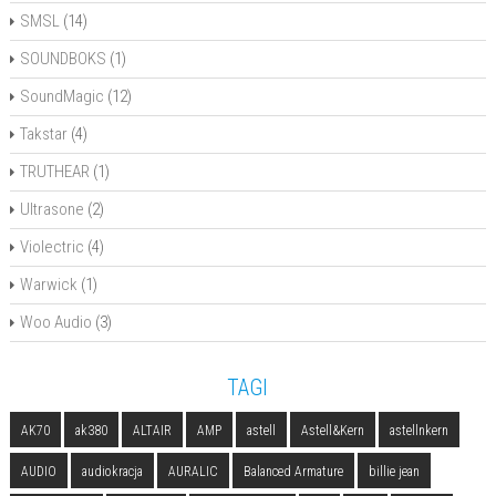
SMSL
(14)
SOUNDBOKS
(1)
SoundMagic
(12)
Takstar
(4)
TRUTHEAR
(1)
Ultrasone
(2)
Violectric
(4)
Warwick
(1)
Woo Audio
(3)
TAGI
AK70
ak380
ALTAIR
AMP
astell
Astell&Kern
astellnkern
AUDIO
audiokracja
AURALIC
Balanced Armature
billie jean